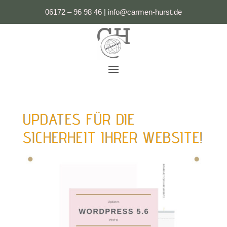
06172 – 96 98 46
|
i
nfo@carmen-hurst.de
UPDATES FÜR DIE
SICHERHEIT IHRER WEBSITE!