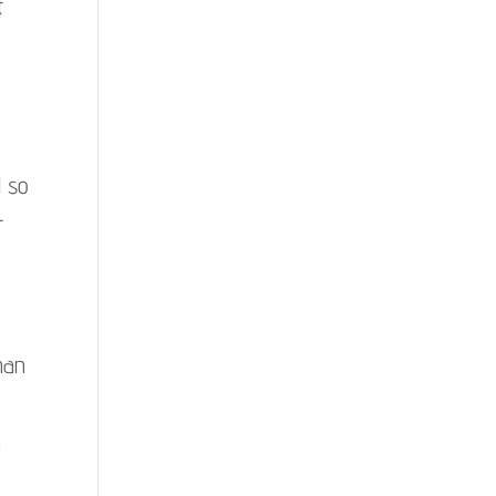
t
d so
r
 man
h