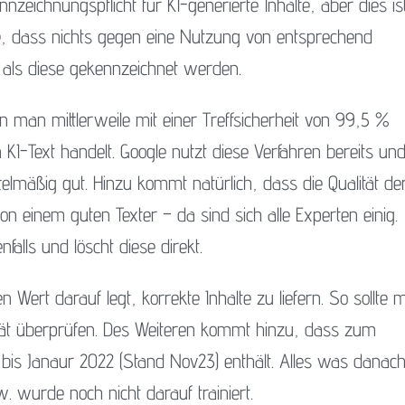
nnzeichnungspflicht für KI-generierte Inhalte, aber dies is
ise, dass nichts gegen eine Nutzung von entsprechend
en als diese gekennzeichnet werden.
man mittlerweile mit einer Treffsicherheit von 99,5 %
KI-Text handelt. Google nutzt diese Verfahren bereits un
telmäßig gut. Hinzu kommt natürlich, dass die Qualität de
on einem guten Texter – da sind sich alle Experten einig.
nfalls und löscht diese direkt.
n Wert darauf legt, korrekte Inhalte zu liefern. So sollte
ität überprüfen. Des Weiteren kommt hinzu, dass zum
 bis Janaur 2022 (Stand Nov23) enthält. Alles was danac
zw. wurde noch nicht darauf trainiert.