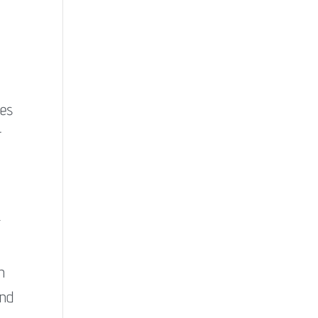
 es
r
t
h
und