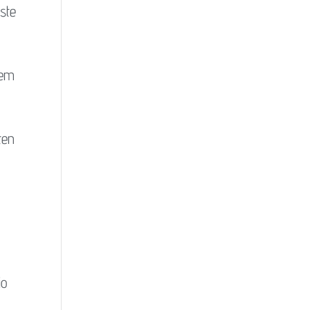
ste
rem
ten
io