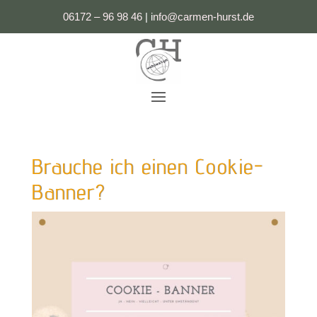
06172 – 96 98 46
|
i
nfo@carmen-hurst.de
Brauche ich einen Cookie-
Banner?